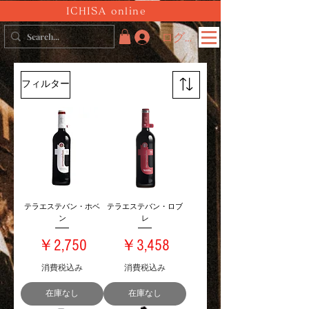
ICHISA online
ログイン
フィルター
テラエステバン・ホベ
テラエステバン・ロブ
ン
レ
価格
価格
￥2,750
￥3,458
消費税込み
消費税込み
在庫なし
在庫なし