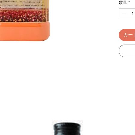
数量
*
カー