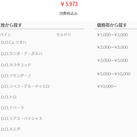
価格
￥5,973
消費税込み
産地から探す
価格帯から探す
ペイン
モルドバ
​¥1,000～¥2,000
D.O.Ca リオハ
​¥2,000～¥3,000
D.O.カンポ・デ・ボルハ
​¥3,000～¥5,000
D.O.カラタユッド
​¥5,000～¥10,000
D.O.ソモンターノ
D.O.リベラ・デル・ドゥエロ
​¥10,000～
D.O.トロ
D.O.ナバーラ
D.O.リアス・バイシャス
D.O.ルエダ