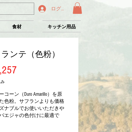
ログイン
食材
キッチン用品
ロランテ（色粉）
価
,257
格
込み
コーン（Duro Amarillo）を原
た色粉。サフランよりも価格
ズナブルでお使いいただきや
パエジャの色付けに最適で