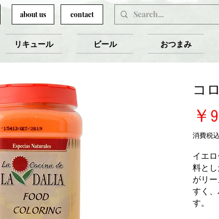
about us
contact
リキュール
ビール
おつまみ
コ
￥9
消費税
イエロー
料とし
がリー
すく、
す。