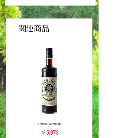
生ハム
関連商品
Zeberio Vermouth
価格
￥5,973