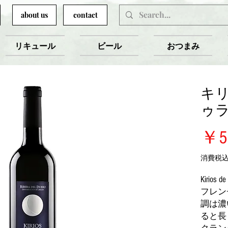
about us
contact
リキュール
ビール
おつまみ
キ
ゥ
￥5
消費税
Kirios d
フレン
調は濃
ると長