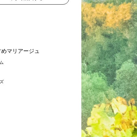
すめマリアージュ
ム
ズ