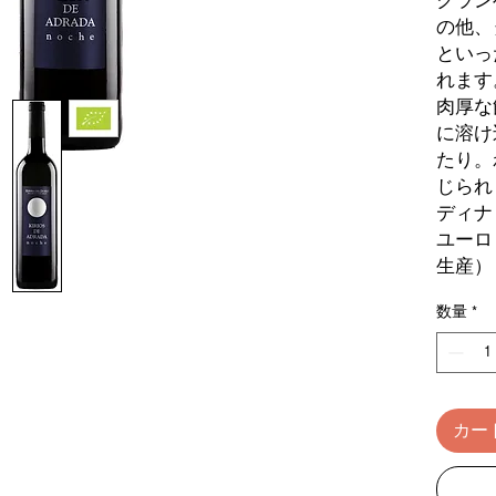
クラン
の他、
といっ
れます
肉厚な
に溶け
たり。
じられ
ディナ
ユーロ
生産）
数量
*
カー