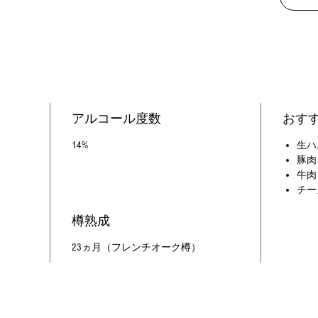
アルコール度数
おす
）
14%
生ハ
豚肉
牛肉
チー
樽熟成
23ヵ月（フレンチオーク樽）