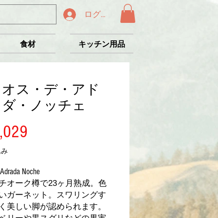
ログイン
食材
キッチン用品
リオス・デ・アド
ラダ・ノッチェ
価
,029
格
込み
e Adrada Noche
チオーク樽で23ヶ月熟成。色
いガーネット。スワリングす
く美しい脚が認められます。