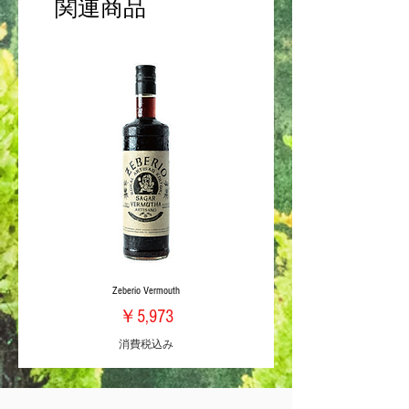
関連商品
Zeberio Vermouth
価格
￥5,973
消費税込み