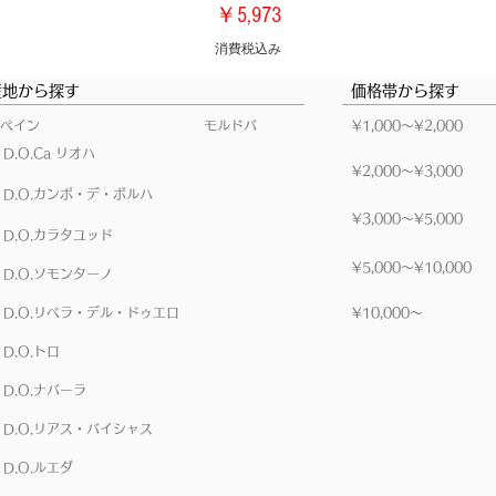
価格
￥5,973
消費税込み
産地から探す
価格帯から探す
ペイン
モルドバ
​¥1,000～¥2,000
D.O.Ca リオハ
​¥2,000～¥3,000
D.O.カンポ・デ・ボルハ
​¥3,000～¥5,000
D.O.カラタユッド
​¥5,000～¥10,000
D.O.ソモンターノ
D.O.リベラ・デル・ドゥエロ
​¥10,000～
D.O.トロ
D.O.ナバーラ
D.O.リアス・バイシャス
D.O.ルエダ