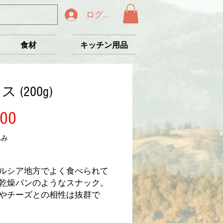
ログイン
食材
キッチン用品
 (200g)
価
00
格
込み
ルシア地方でよく食べられて
乾燥パンのようなスナック。
やチーズとの相性は抜群で