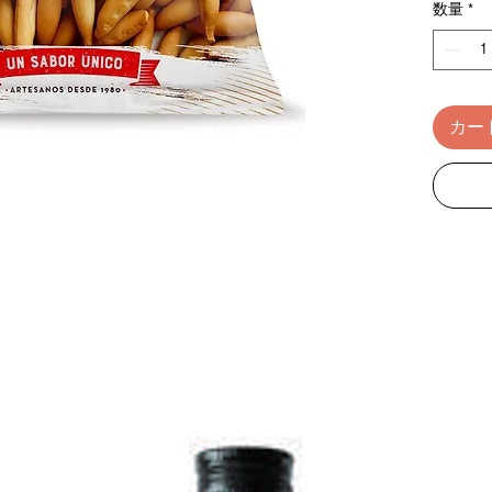
数量
*
カー