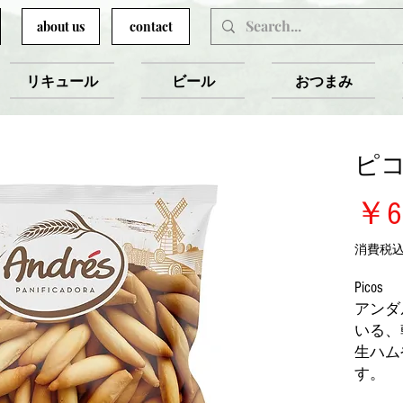
about us
contact
リキュール
ビール
おつまみ
ピコス
￥6
消費税
Picos
アンダ
いる、
生ハム
す。