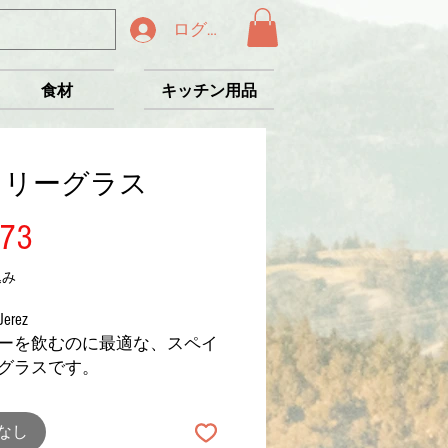
ログイン
食材
キッチン用品
ェリーグラス
価
73
格
込み
Jerez
ーを飲むのに最適な、スペイ
グラスです。
なし