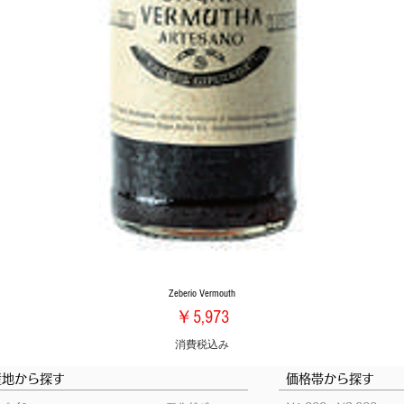
Zeberio Vermouth
価格
￥5,973
消費税込み
産地から探す
価格帯から探す