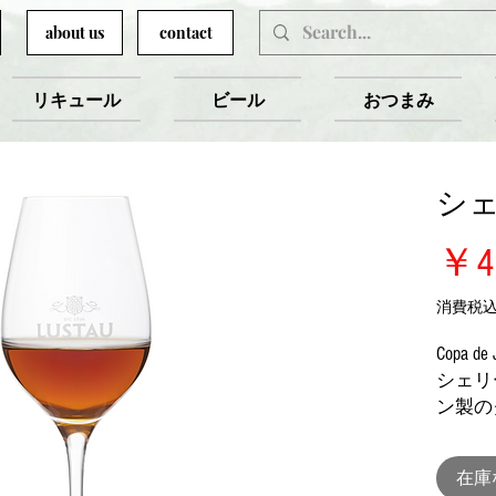
about us
contact
リキュール
ビール
おつまみ
シ
￥4
消費税
Copa de 
シェリ
ン製の
在庫