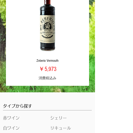
Zeberio Vermouth
価格
￥5,973
消費税込み
タイプから探す
赤ワイン
シェリー
白ワイン
リキュール