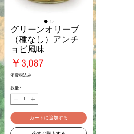
グリーンオリーブ
（種なし）アンチ
ョビ風味
価
￥3,087
格
消費税込み
数量
*
カートに追加する
今すぐ購入する