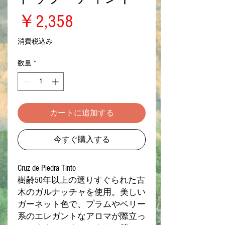
価
￥2,358
格
消費税込み
数量
*
カートに追加する
今すぐ購入する
Cruz de Piedra Tinto
樹齢50年以上の選りすぐられた古
木のガルナッチャを使用。美しい
ガーネット色で、プラムやベリー
系のエレガントなアロマが際立っ