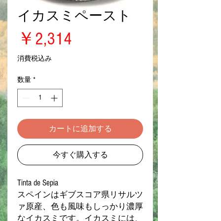
イカスミペースト
価
￥2,314
格
消費税込み
数量
*
カートに追加する
今すぐ購入する
Tinta de Sepia
スペインはギブスコア県リサルツ
ァ原産、色も風味もしっかり濃厚
なイカスミです。イカスミには、