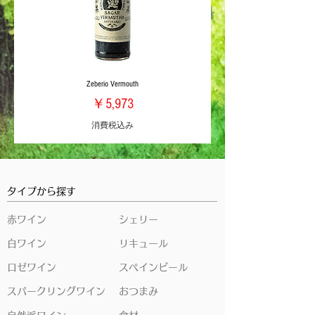
Zeberio Vermouth
価格
￥5,973
消費税込み
タイプから探す
赤ワイン
シェリー
白ワイン
リキュール
ロゼワイン
スペインビール
スパークリングワイン
おつまみ