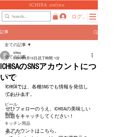
ICHISA online
ログイン
記事
全ての記事
ichisa
全ての記事
2021年6月15日
読了時間: 1分
ICHISAのSNSアカウントにつ
一般
いて
ワイン
シェリー
ICHISAでは、各種SNSでも情報を発信し
ております。
リキュール
ビール
ぜひフォローのうえ、ICHISAの美味しい
食材
話題をキャッチしてください！
キッチン用品
各アカウントはこちら。
スペイン