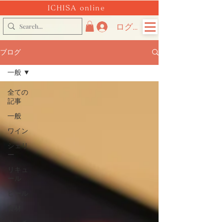
ICHISA online
ログイン
ブログ
一般
全ての
記事
一般
ワイン
シェリ
ー
リキュ
ール
ビール
食材