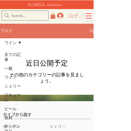
ICHISA online
ログイン
ブログ
ワイン
全ての記
事
近日公開予定
一般
その他のカテゴリーの記事を見まし
ワイン
ょう。
シェリー
リキュー
ル
ビール
タイプから探す
食材
赤ワイン
キッチン
シェリー