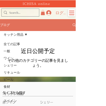
ICHISA online
ログイン
ブログ
キッチン用品
全ての記事
近日公開予定
一般
ワイン
その他のカテゴリーの記事を見まし
ょう。
シェリー
リキュール
ビール
食材
タイプから探す
キッチン用品
スペイン
赤ワイン
シェリー